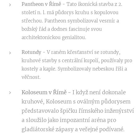
Pantheon v Římě -
Tato ikonická stavba z 2.
století n. l. má půdorys kruhu s kopulovou
střechou. Pantheon symbolizoval vesmír a
božský řád a dodnes fascinuje svou
architektonickou genialitou.
Rotundy -
V raném křesťanství se rotundy,
kruhové stavby s centrální kupolí, používaly pro
kostely a kaple. Symbolizovaly nebeskou říši a
věčnost.
Koloseum v Římě -
I když není dokonale
kruhové, Koloseum s oválným půdorysem
představovalo špičku římského inženýrství
a sloužilo jako impozantní aréna pro
gladiátorské zápasy a veřejné podívané.