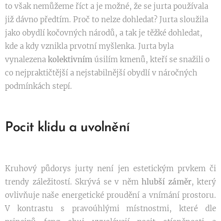
to však nemůžeme říct a je možné, že se jurta používala
již dávno předtím. Proč to nelze dohledat? Jurta sloužila
jako obydlí kočovných národů, a tak je těžké dohledat,
kde a kdy vznikla prvotní myšlenka. Jurta byla
vynalezena
kolektivním
úsilím kmenů, kteří se snažili o
co nejpraktičtější a nejstabilnější obydlí v náročných
podmínkách stepí.
Pocit klidu a uvolnění
Kruhový půdorys jurty není jen estetickým prvkem či
trendy záležitostí. Skrývá se v něm
hlubší záměr
, který
ovlivňuje naše energetické proudění a vnímání prostoru.
V kontrastu s pravoúhlými místnostmi, které dle