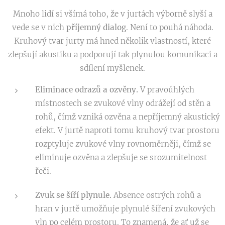
Mnoho lidí si všímá toho, že v jurtách výborně slyší a
vede se v nich
příjemný dialog
. Není to pouhá náhoda.
Kruhový tvar jurty má hned několik vlastností, které
zlepšují akustiku a podporují tak plynulou komunikaci a
sdílení myšlenek.
Eliminace odrazů a ozvěny.
V pravoúhlých
místnostech se zvukové vlny odrážejí od stěn a
rohů, čímž vzniká ozvěna a nepříjemný akustický
efekt. V jurtě naproti tomu kruhový tvar prostoru
rozptyluje zvukové vlny rovnoměrněji, čímž se
eliminuje ozvěna a zlepšuje se srozumitelnost
řeči.
Zvuk se šíří plynule.
Absence ostrých rohů a
hran v jurtě umožňuje plynulé šíření zvukových
vln po celém prostoru. To znamená, že ať už se