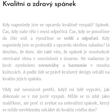
Kvalitní a zdravý spánek
Kdy naposledy jste se opravdu kvalitně vyspali? Spánek.
Čas, kdy naše tělo i mysl odpočívá. Čas, kdy se ponoříme
do říše snů a vynoříme se
svěží
a
odpočatí
. Kdy
naposledy jste se probudili s opravdu skvělou náladou? Já
doufám, že dnes. Ale také vím, že spánek je mnohokrát
otevírané téma v souvislostí s únavou. Ne nadarmo je
kruh symbolem
rovnováhy
a
harmonie
v mnoha
kulturách. A podle lidí se právě kruhový design odráží na
kvalitu jejich spánku.
Vždy mě nesmírně potěší, když mi lidé vypráví, jak
dokonale se v mé jurtě vyspali. Může se to zdát jako
maličkost, ale proč si zvykat na nekvalitní spánek, který
se může nevědomky odrážet do kvality celého dne?