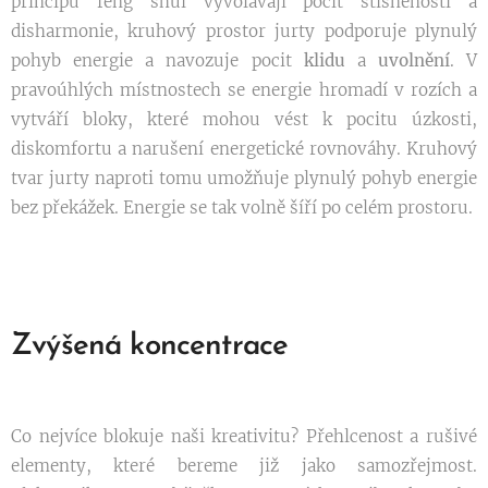
principů feng shui vyvolávají pocit stísněnosti a
disharmonie, kruhový prostor jurty podporuje plynulý
pohyb energie a navozuje pocit
klidu
a
uvolnění
. V
pravoúhlých místnostech se energie hromadí v rozích a
vytváří bloky, které mohou vést k pocitu úzkosti,
diskomfortu a narušení energetické rovnováhy. Kruhový
tvar jurty naproti tomu umožňuje plynulý pohyb energie
bez překážek. Energie se tak volně šíří po celém prostoru.
Zvýšená koncentrace
Co nejvíce blokuje naši kreativitu? Přehlcenost a rušivé
elementy, které bereme již jako samozřejmost.