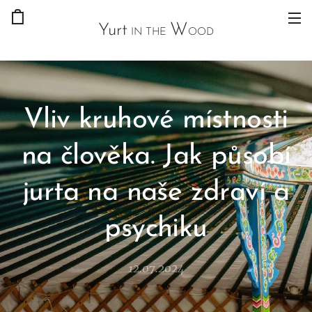
W
Yurt
IN THE
OOD
Vliv kruhové místnosti
na člověka. Jak působí
jurta na naše zdraví a
psychiku
12.07.2024