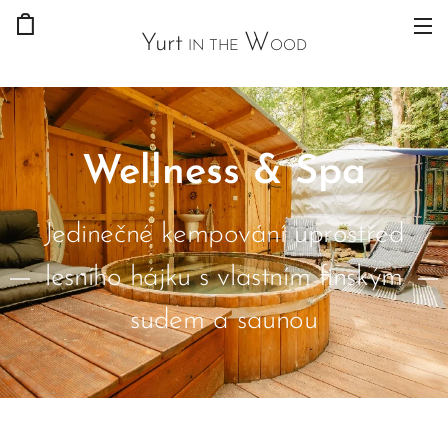
W
Yurt
IN THE
OOD
Wellness & Spa
Jedinečné kempování uprostřed
lesního hájku s vlastním finským
sudem a saunou