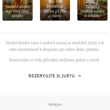
Sudová sauna
Pohodlná
Terasa s
v přední části
sauna až pro
finskou vanou
areálu
4 osoby
a lehátky
Horká finská vana i sudová sauna je součástí jurty a je
vám neomezeně k dispozici po celou dobu pobytu.
Rezervujte si svůj přírodní wellness pobyt v jurtě.
REZERVUJTE SI JURTU
Navigace