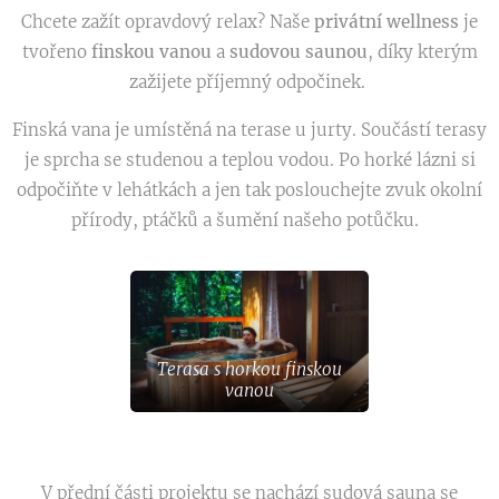
Chcete zažít opravdový relax? Naše
privátní wellness
je
tvořeno
finskou vanou
a
sudovou saunou
, díky kterým
zažijete příjemný odpočinek.
Finská vana je umístěná na terase u jurty. Součástí terasy
je sprcha se studenou a teplou vodou. Po horké lázni si
odpočiňte v lehátkách a jen tak poslouchejte zvuk okolní
přírody, ptáčků a šumění našeho potůčku.
Terasa s horkou finskou
vanou
V přední části projektu se nachází sudová sauna se