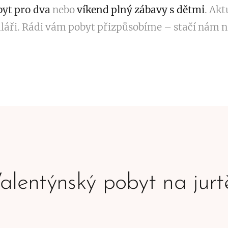
byt pro dva
nebo
víkend plný zábavy s dětmi
. Akt
áři. Rádi vám pobyt přizpůsobíme – stačí nám n
alentýnský pobyt na jur