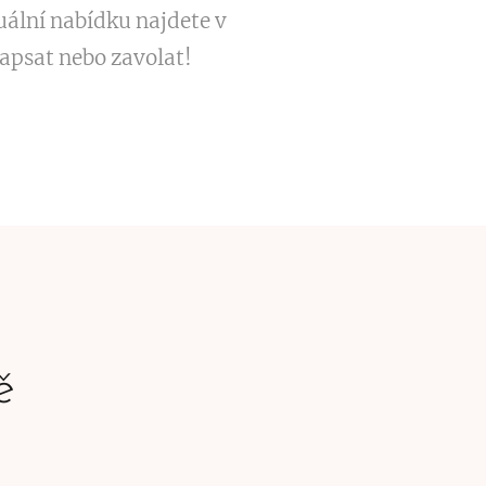
uální nabídku najdete v
apsat nebo zavolat!
tě