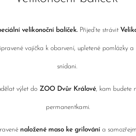
eciální velikonoční balíček.
Přijeďte strávit
Velik
řipravené vajíčka k obarvení, upletené pomlázky 
snídani.
dělat výlet do
ZOO Dvůr Králové
, kam budete 
permanentkami.
pravené
naložené maso ke grilování
a samozřej