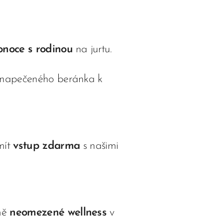
onoce s rodinou
na jurtu.
a napečeného beránka k
mít
vstup zdarma
s našimi
mě
neomezené wellness
v