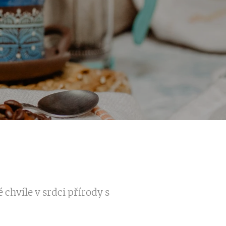
chvíle v srdci přírody s