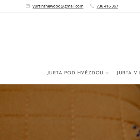
yurtinthewood@gmail.com
736 416 367
JURTA POD HVĚZDOU
JURTA V