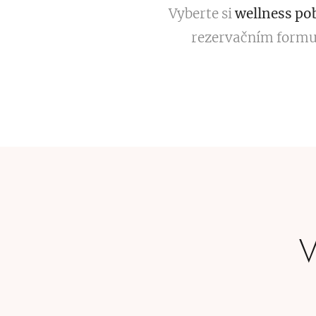
Vyberte si
wellness po
rezervačním formul
V