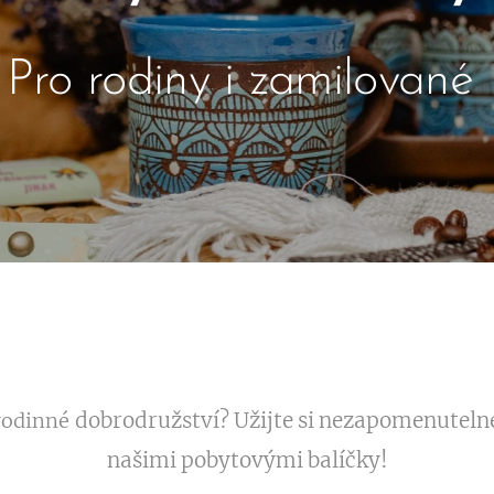
Pro rodiny i zamilované
dobrodružství? Užijte si nezapomenutelné 
rodinné
našimi pobytovými balíčky!