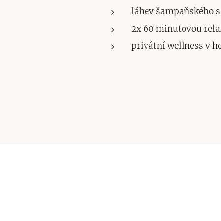
láhev šampaňského s
2x 60 minutovou rela
privátní wellness v h