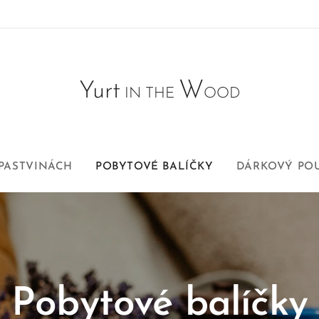
W
Yurt
IN THE
OOD
 PASTVINÁCH
POBYTOVÉ BALÍČKY
DÁRKOVÝ PO
Pobytové balíčky