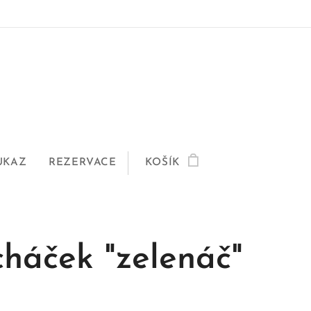
UKAZ
REZERVACE
KOŠÍK
cháček "zelenáč"