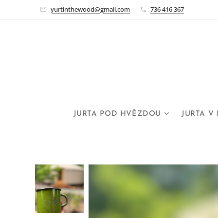
yurtinthewood@gmail.com
736 416 367
JURTA POD HVĚZDOU
JURTA V