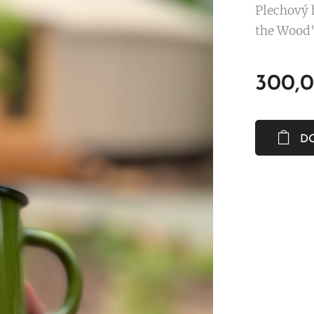
Plechový 
the Wood"
300,
D