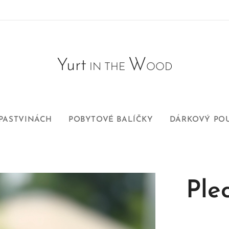
W
Yurt
IN THE
OOD
 PASTVINÁCH
POBYTOVÉ BALÍČKY
DÁRKOVÝ PO
Ple