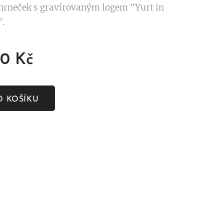
hrneček s gravírovaným logem "Yurt in
.
00
Kč
O KOŠÍKU