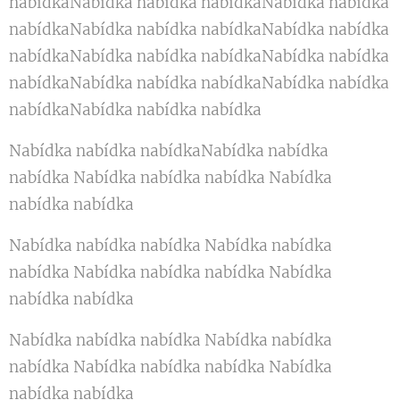
nabídkaNabídka nabídka nabídkaNabídka nabídka
nabídkaNabídka nabídka nabídkaNabídka nabídka
nabídkaNabídka nabídka nabídkaNabídka nabídka
nabídkaNabídka nabídka nabídkaNabídka nabídka
nabídkaNabídka nabídka nabídka
Nabídka nabídka nabídkaNabídka nabídka
nabídka Nabídka nabídka nabídka Nabídka
nabídka nabídka
Nabídka nabídka nabídka Nabídka nabídka
nabídka Nabídka nabídka nabídka Nabídka
nabídka nabídka
Nabídka nabídka nabídka Nabídka nabídka
nabídka Nabídka nabídka nabídka Nabídka
nabídka nabídka