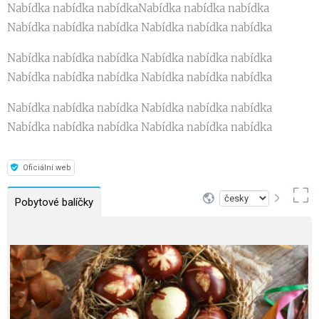
Nabídka nabídka nabídkaNabídka nabídka nabídka
Nabídka nabídka nabídka Nabídka nabídka nabídka
Nabídka nabídka nabídka Nabídka nabídka nabídka
Nabídka nabídka nabídka Nabídka nabídka nabídka
Nabídka nabídka nabídka Nabídka nabídka nabídka
Nabídka nabídka nabídka Nabídka nabídka nabídka