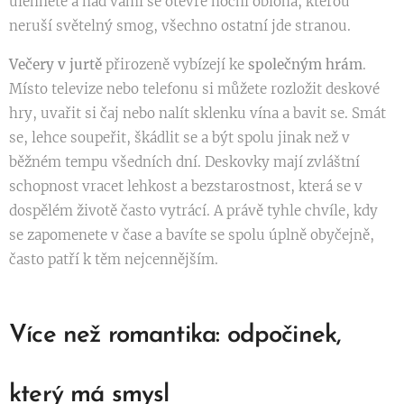
ulehnete a nad vámi se otevře noční obloha, kterou
neruší světelný smog, všechno ostatní jde stranou.
Večery v jurtě
přirozeně vybízejí ke
společným hrám
.
Místo televize nebo telefonu si můžete rozložit deskové
hry, uvařit si čaj nebo nalít sklenku vína a bavit se. Smát
se, lehce soupeřit, škádlit se a být spolu jinak než v
běžném tempu všedních dní. Deskovky mají zvláštní
schopnost vracet lehkost a bezstarostnost, která se v
dospělém životě často vytrácí. A právě tyhle chvíle, kdy
se zapomenete v čase a bavíte se spolu úplně obyčejně,
často patří k těm nejcennějším.
Více než romantika: odpočinek,
který má smysl