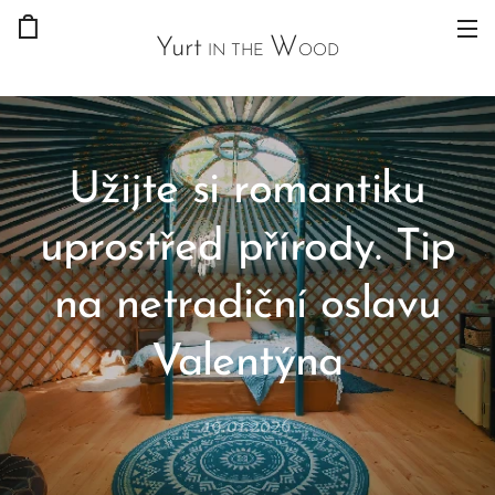
W
Yurt
IN THE
OOD
Užijte si romantiku
uprostřed přírody. Tip
na netradiční oslavu
Valentýna
19.01.2026