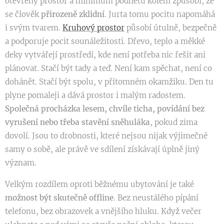
otevřený prostor a minimum podnětů kolem způsobí, že
se člověk
přirozeně zklidní
. Jurta tomu pocitu napomáhá
i svým tvarem.
Kruhový prostor
působí útulně, bezpečně
a podporuje pocit sounáležitosti. Dřevo, teplo a měkké
deky vytvářejí prostředí, kde není potřeba nic řešit ani
plánovat. Stačí být tady a teď. Není kam spěchat, není co
dohánět. Stačí být spolu, v přítomném okamžiku. Den tu
plyne pomaleji a dává prostor i malým radostem.
Společná procházka lesem, chvíle ticha, povídání bez
vyrušení nebo třeba stavění sněhuláka
, pokud zima
dovolí. Jsou to drobnosti, které nejsou nijak výjimečné
samy o sobě, ale právě ve sdílení získávají úplně jiný
význam.
Velkým rozdílem oproti běžnému ubytování je také
možnost být skutečně offline
. Bez neustálého pípání
telefonu, bez obrazovek a vnějšího hluku. Když večer