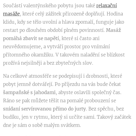
Součástí valentýnského pobytu jsou také
relaxační
masáže
, které celý zážitek přirozeně doplňují. Hodina
klidu, kdy se tělo uvolní a hlava zpomalí, funguje jako
restart po dlouhém období plném povinností.
Masáž
pomáhá zbavit se napětí
, které si často ani
neuvědomujeme, a vytváří prostor pro vnímání
přítomného okamžiku. V takovém naladění se blízkost
prožívá nejsilněji a bez zbytečných slov.
Na celkové atmosféře se podepisují i drobnosti, které
pobyt jemně dotvářejí. Po příjezdu na vás bude čekat
šampaňské s jahodami
, abyste oslavili společný čas.
Ráno se pak můžete těšit na pomalé probouzení se
snídaní servírovanou přímo do jurty
. Bez spěchu, bez
budíku, jen v rytmu, který si určíte sami. Takový začátek
dne je sám o sobě malým svátkem.