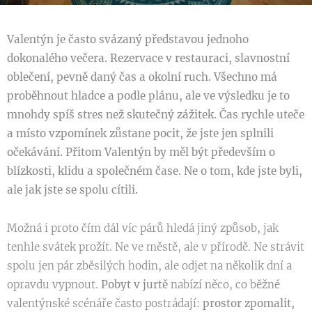
Valentýn je často svázaný představou jednoho
dokonalého večera. Rezervace v restauraci, slavnostní
oblečení, pevně daný čas a okolní ruch. Všechno má
proběhnout hladce a podle plánu, ale ve výsledku je to
mnohdy spíš stres než skutečný zážitek. Čas rychle uteče
a místo vzpomínek zůstane pocit, že jste jen splnili
očekávání. Přitom Valentýn by měl být především o
blízkosti, klidu a společném čase. Ne o tom, kde jste byli,
ale jak jste se spolu cítili.
Možná i proto čím dál víc párů hledá jiný způsob, jak
tenhle svátek prožít. Ne ve městě, ale v přírodě. Ne strávit
spolu jen pár zběsilých hodin, ale odjet na několik dní a
opravdu vypnout.
Pobyt v jurtě
nabízí něco, co běžné
valentýnské scénáře často postrádají:
prostor zpomalit,