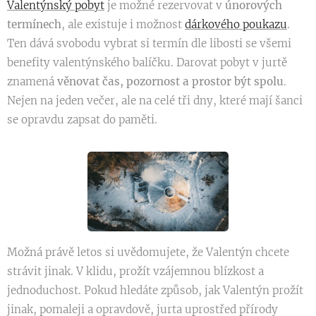
Valentýnský pobyt
je možné rezervovat v
únorových
termínech
, ale existuje i možnost
dárkového poukazu
.
Ten dává svobodu vybrat si termín dle libosti se všemi
benefity valentýnského balíčku. Darovat pobyt v jurtě
znamená
věnovat čas, pozornost a prostor být spolu
.
Nejen na jeden večer, ale na celé tři dny, které mají šanci
se opravdu zapsat do paměti.
Možná právě letos si uvědomujete, že Valentýn chcete
strávit jinak. V klidu, prožít vzájemnou blízkost a
jednoduchost. Pokud hledáte způsob, jak Valentýn prožít
jinak, pomaleji a opravdově, jurta uprostřed přírody