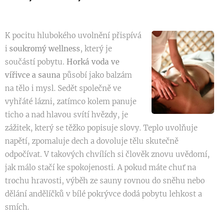
K pocitu hlubokého uvolnění přispívá
i
soukromý wellness
, který je
součástí pobytu.
Horká voda ve
vířivce a sauna
působí jako balzám
na tělo i mysl. Sedět společně ve
vyhřáté lázni, zatímco kolem panuje
ticho a nad hlavou svítí hvězdy, je
zážitek, který se těžko popisuje slovy. Teplo uvolňuje
napětí, zpomaluje dech a dovoluje tělu skutečně
odpočívat. V takových chvílích si člověk znovu uvědomí,
jak málo stačí ke spokojenosti. A pokud máte chuť na
trochu hravosti, výběh ze sauny rovnou do sněhu nebo
dělání andělíčků v bílé pokrývce dodá pobytu lehkost a
smích.