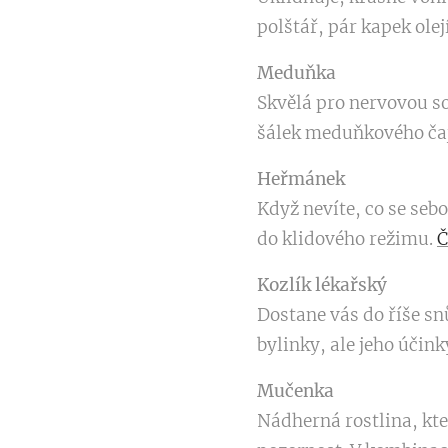
polštář, pár kapek olej
Meduňka
Skvělá pro nervovou s
šálek meduňkového čaj
Heřmánek
Když nevíte, co se seb
do klidového režimu.
Č
Kozlík lékařský
Dostane vás do říše snů
bylinky, ale jeho účink
Mučenka
Nádherná rostlina, kte