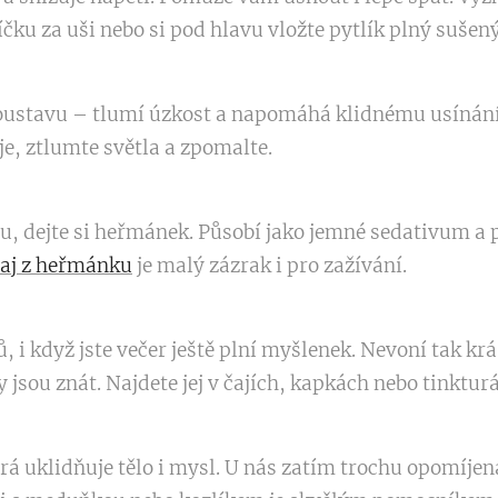
íčku za uši nebo si pod hlavu vložte pytlík plný sušen
oustavu – tlumí úzkost a napomáhá klidnému usínání.
e, ztlumte světla a zpomalte.
ou, dejte si heřmánek. Působí jako jemné sedativum a
aj z heřmánku
je malý zázrak i pro zažívání.
, i když jste večer ještě plní myšlenek. Nevoní tak krá
y jsou znát. Najdete jej v čajích, kapkách nebo tinktur
rá uklidňuje tělo i mysl. U nás zatím trochu opomíjená