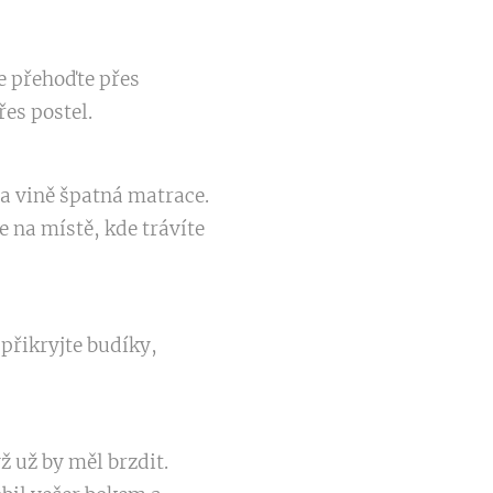
je přehoďte přes
řes postel.
na vině špatná matrace.
e na místě, kde trávíte
přikryjte budíky,
yž už by měl brzdit.