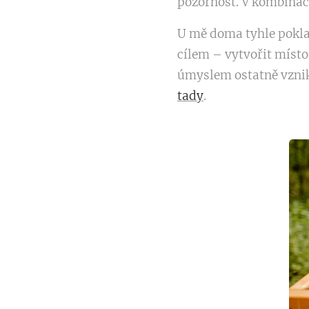
pozornost. V kombina
U mě doma tyhle pokl
cílem – vytvořit místo
úmyslem ostatně vznik
tady
.