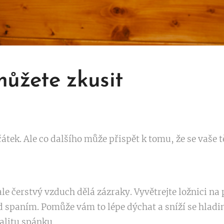
můžete zkusit
átek. Ale co dalšího může přispět k tomu, že se vaše t
ale čerstvý vzduch dělá zázraky. Vyvětrejte ložnici na
 spaním. Pomůže vám to lépe dýchat a sníží se hladin
valitu spánku.