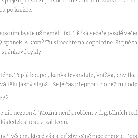
ispleje opět snižuje tvorbu melatoninu. Zkuste dát m
ba po knížce.
 spaním byste už neměli jíst. Těžká večeře pozdě veče
 spánek. A káva? Tu si nechte na dopoledne. Stejně ta
e spánkové cykly.
itého. Teplá koupel, kapka levandule, knížka, chvilka 
vá tělu jasný signál, že je čas přepnout do režimu od
há?
ale nic nezabírá? Možná není problém v digitálních te
důsledek stresu a zahlcení.
"ne" věcem, které vás stojí zbytečně moc energie. Popo