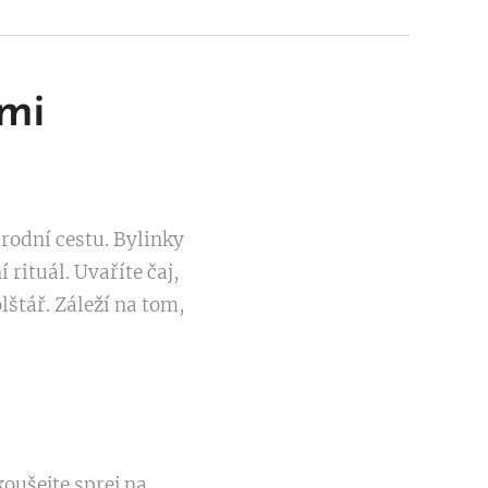
mi
írodní cestu. Bylinky
 rituál. Uvaříte čaj,
olštář. Záleží na tom,
koušejte sprej na