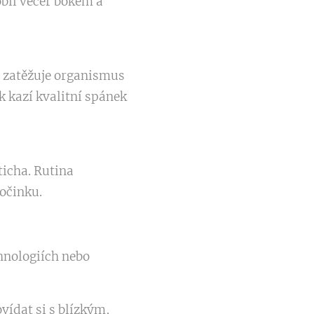
obil večer bokem a
r zatěžuje organismus
k kazí kvalitní spánek
ticha. Rutina
počinku.
chnologiích nebo
vídat si s blízkým,