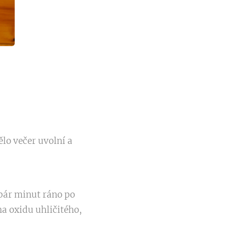
ělo večer uvolní a
 pár minut ráno po
a oxidu uhličitého,