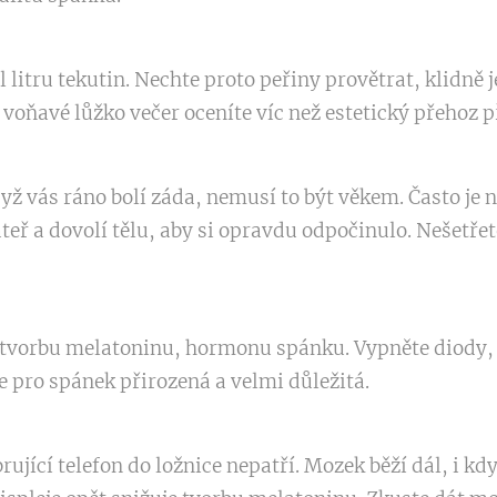
 litru tekutin. Nechte proto peřiny provětrat, klidně 
 voňavé lůžko večer oceníte víc než estetický přehoz p
dyž vás ráno bolí záda, nemusí to být věkem. Často je 
eř a dovolí tělu, aby si opravdu odpočinulo. Nešetřet
e tvorbu melatoninu, hormonu spánku. Vypněte diody, 
 pro spánek přirozená a velmi důležitá.
brující telefon do ložnice nepatří. Mozek běží dál, i kd