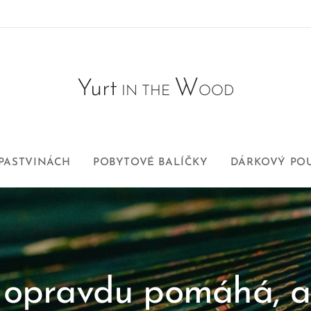
W
Yurt
IN THE
OOD
 PASTVINÁCH
POBYTOVÉ BALÍČKY
DÁRKOVÝ PO
o opravdu pomáhá, a