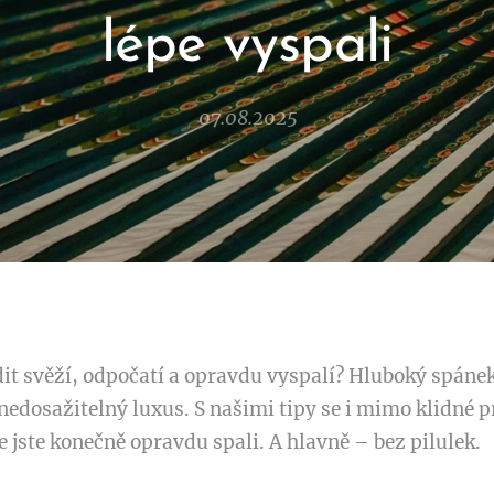
lépe vyspali
07.08.2025
it svěží, odpočatí a opravdu vyspalí? Hluboký spáne
edosažitelný luxus. S našimi tipy se i mimo klidné pr
e jste konečně opravdu spali. A hlavně – bez pilulek.