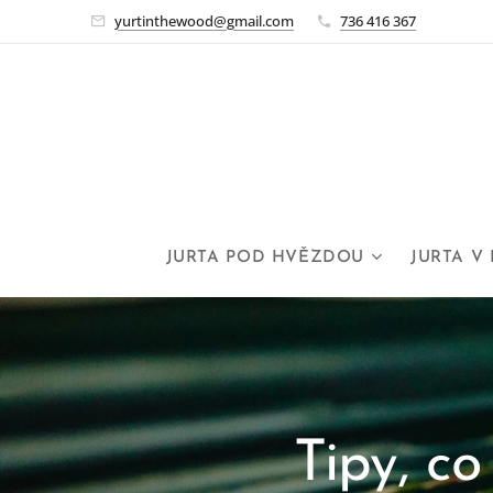
yurtinthewood@gmail.com
736 416 367
JURTA POD HVĚZDOU
JURTA V
Tipy, c