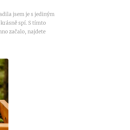
.
adila jsem je s jediným
krásně spí. S tímto
chno začalo, najdete