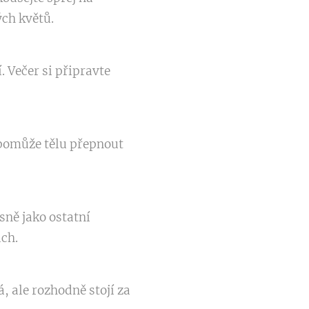
ých květů.
 Večer si připravte
 pomůže tělu přepnout
sně jako ostatní
ách.
, ale rozhodně stojí za