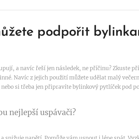
ůžete podpořit bylinka
pují, a navíc řeší jen následek, ne příčinu? Zkuste př
nné. Navíc z jejich použití můžete udělat malý večerní
e nebo si třeba jen připravíte bylinkový pytlíček pod p
ou nejlepší uspávači?
 a snižuje napětí. Pomůže vám usnout i lépe spát. Vyz