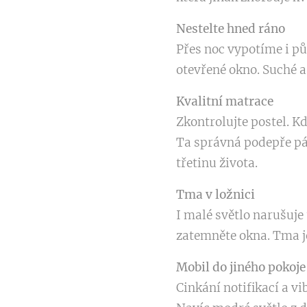
Nestelte hned ráno
Přes noc vypotíme i půl
otevřené okno. Suché a
Kvalitní matrace
Zkontrolujte postel. K
Ta správná podepře pát
třetinu života.
Tma v ložnici
I malé světlo narušuj
zatemněte okna. Tma je
Mobil do jiného pokoje
Cinkání notifikací a vi