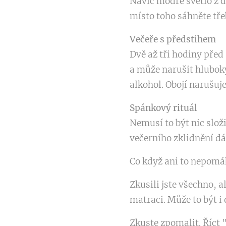
Navíc modré světlo z d
místo toho sáhněte tře
Večeře s předstihem
Dvě až tři hodiny před
a může narušit hluboký
alkohol. Obojí narušuj
Spánkový rituál
Nemusí to být nic slož
večerního zklidnění dá
Co když ani to nepomá
Zkusili jste všechno, 
matraci. Může to být i 
Zkuste zpomalit. Říct 