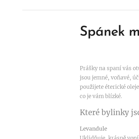
Spánek m
Prášky na spaní vás otu
jsou jemné, voňavé, úči
použijete éterické olej
co je vám blízké.
Které bylinky js
Levandule
Uklidňuje, krásně voní