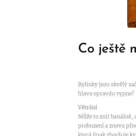
Co ještě 
Bylinky jsou skvělý zač
hlava opravdu vypne?
Větrání
Může to znít banálně, 
probuzení a znovu před
která jinak zhoršuje k