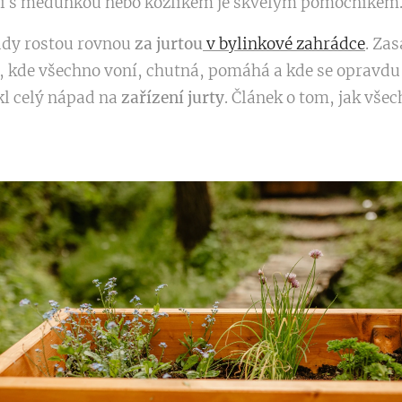
ci s meduňkou nebo kozlíkem je skvělým pomocníkem
ady rostou rovnou
za jurtou
v bylinkové zahrádce
. Zas
, kde všechno voní, chutná, pomáhá a kde se opravdu 
l celý nápad na
zařízení jurty
. Článek o tom, jak vše